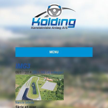
MENU
IMG3
08/07/2014
200 × 106
Lej anlægget
Næste billede
Skriv et svar