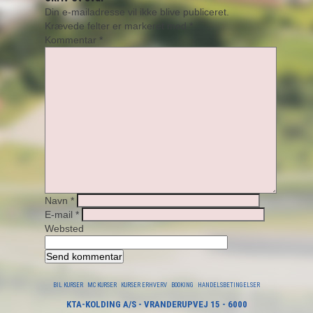
Din e-mailadresse vil ikke blive publiceret.
Krævede felter er markeret med
*
Kommentar
*
Navn
*
E-mail
*
Websted
BIL KURSER
MC KURSER
KURSER ERHVERV
BOOKING
HANDELSBETINGELSER
KTA-KOLDING A/S - VRANDERUPVEJ 15 - 6000