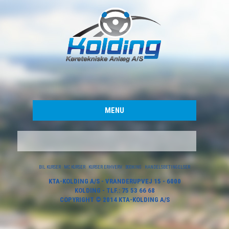
MENU
BIL KURSER
MC KURSER
KURSER ERHVERV
BOOKING
HANDELSBETINGELSER
KTA-KOLDING A/S - VRANDERUPVEJ 15 - 6000
KOLDING - TLF.: 75 53 66 68
COPYRIGHT © 2014 KTA-KOLDING A/S